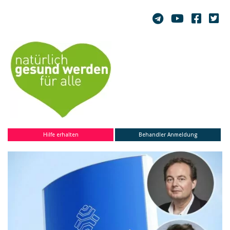
Kritik
Paul-Unehrlich-Institut?
„Wir erleben ein
bewusstes Verschließen
der Augen vor den
Realitäten.“
9. Apr. 2024
Hilfe erhalten
Behandler Anmeldung